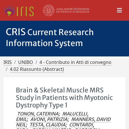
CRIS
Current Research
Information System
IRIS
UNIBO
4 - Contributo in Atti di convegno
4.02 Riassunto (Abstract)
Brain & Skeletal Muscle MRS
Study in Patients with Myotonic
Dystrophy Type 1
TONON, CATERINA
;
MALUCELLI,
EMIL
;
AVONI, PATRIZIA
;
MANNERS, DAVID
NEIL
;
TESTA, CLAUDIA
;
CONTARDI,