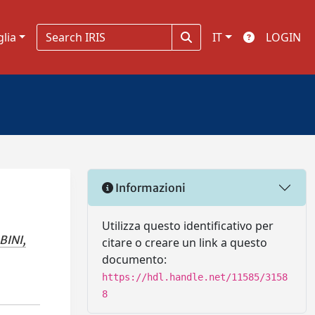
glia
IT
LOGIN
Informazioni
Utilizza questo identificativo per
INI,
citare o creare un link a questo
documento:
https://hdl.handle.net/11585/3158
8