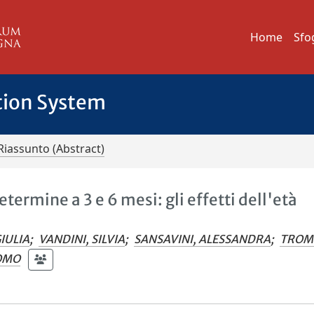
Home
Sfo
tion System
Riassunto (Abstract)
termine a 3 e 6 mesi: gli effetti dell'età
IULIA
;
VANDINI, SILVIA
;
SANSAVINI, ALESSANDRA
;
TROMB
COMO