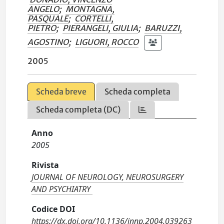
ANGELO
;
MONTAGNA,
PASQUALE
;
CORTELLI,
PIETRO
;
PIERANGELI, GIULIA
;
BARUZZI,
AGOSTINO
;
LIGUORI, ROCCO
2005
Scheda breve
Scheda completa
Scheda completa (DC)
Anno
2005
Rivista
JOURNAL OF NEUROLOGY, NEUROSURGERY
AND PSYCHIATRY
Codice DOI
https://dx.doi.org/10.1136/jnnp.2004.039263