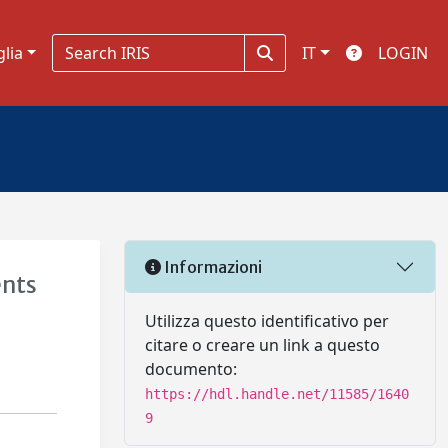
glia
IT
LOGIN
Informazioni
ents
Utilizza questo identificativo per
citare o creare un link a questo
documento:
https://hdl.handle.net/11585/1640
9