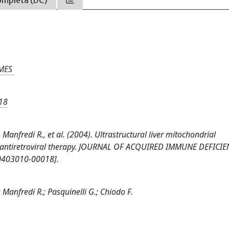
ompleta (DC)
MES
18
., Manfredi R., et al. (2004). Ultrastructural liver mitochondrial
ng antiretroviral therapy. JOURNAL OF ACQUIRED IMMUNE DEFICI
0403010-00018].
.; Manfredi R.; Pasquinelli G.; Chiodo F.