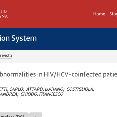
Home
Sfo
tion System
rivista
 abnormalities in HIV/HCV-coinfected pati
TTI, CARLO
;
ATTARD, LUCIANO
;
COSTIGLIOLA,
ANANDREA
;
CHIODO, FRANCESCO