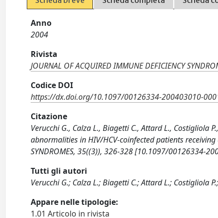
Scheda breve
Scheda completa
Scheda c
Anno
2004
Rivista
JOURNAL OF ACQUIRED IMMUNE DEFICIENCY SYNDRO
Codice DOI
https://dx.doi.org/10.1097/00126334-200403010-000
Citazione
Verucchi G., Calza L., Biagetti C., Attard L., Costigliola P
abnormalities in HIV/HCV-coinfected patients receivi
SYNDROMES, 35((3)), 326-328 [10.1097/00126334-20
Tutti gli autori
Verucchi G.; Calza L.; Biagetti C.; Attard L.; Costigliola P
Appare nelle tipologie:
1.01 Articolo in rivista