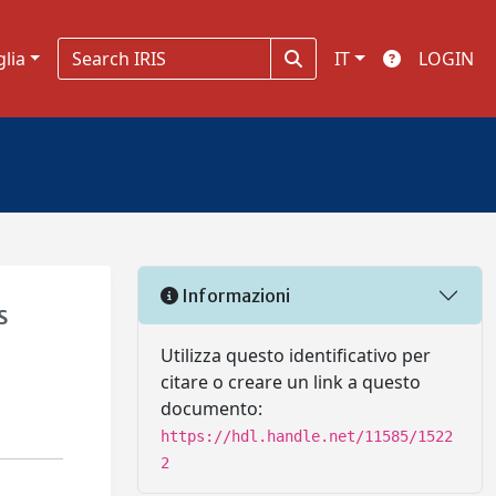
glia
IT
LOGIN
Informazioni
s
Utilizza questo identificativo per
citare o creare un link a questo
documento:
https://hdl.handle.net/11585/1522
2