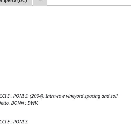
ompleta (DC)
CCI E., PONI S. (2004). Intra-row vineyard spacing and soil
oletto. BONN : DWV.
CCI E.; PONI S.