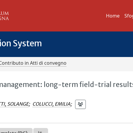
Home
Sfo
tion System
Contributo in Atti di convegno
 management: long-term field-trial result
I, SOLANGE
;
COLUCCI, EMILIA
;