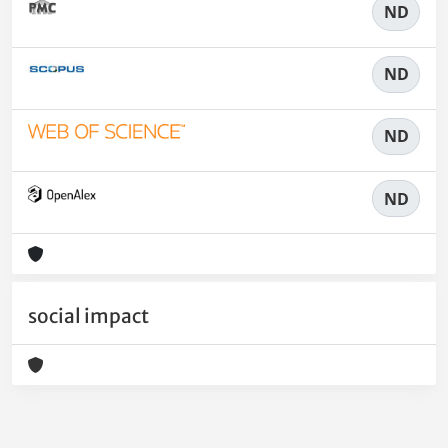
ND
ND
ND
ND
social impact