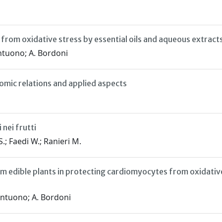
from oxidative stress by essential oils and aqueous extracts
Antuono; A. Bordoni
nomic relations and applied aspects
 nei frutti
; Faedi W.; Ranieri M.
rom edible plants in protecting cardiomyocytes from oxidativ
’Antuono; A. Bordoni