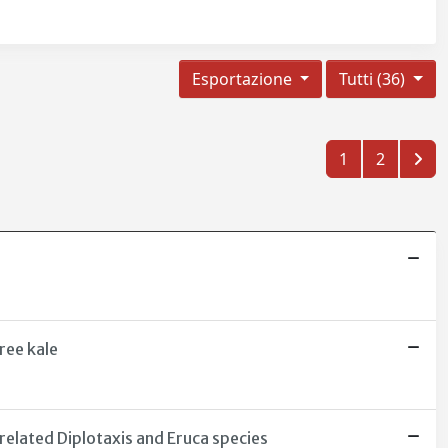
Esportazione
Tutti (36)
1
2
ree kale
related Diplotaxis and Eruca species