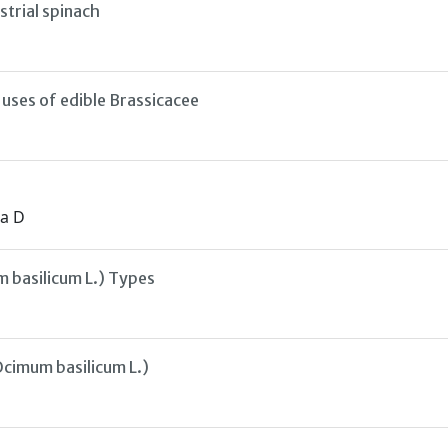
strial spinach
uses of edible Brassicacee
ca D
m basilicum L.) Types
Ocimum basilicum L.)