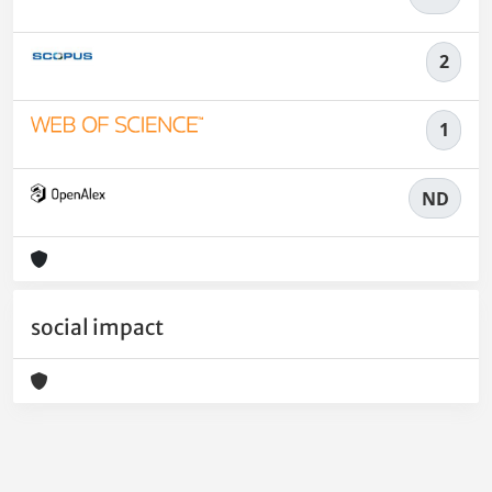
2
1
ND
social impact