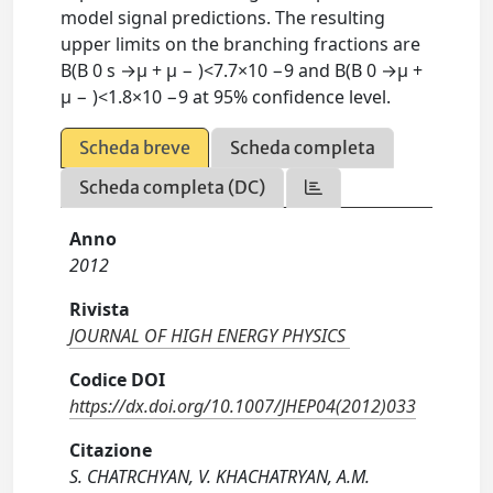
model signal predictions. The resulting
upper limits on the branching fractions are
B(B 0 s →μ + μ − )<7.7×10 −9 and B(B 0 →μ +
μ − )<1.8×10 −9 at 95% confidence level.
Scheda breve
Scheda completa
Scheda completa (DC)
Anno
2012
Rivista
JOURNAL OF HIGH ENERGY PHYSICS
Codice DOI
https://dx.doi.org/10.1007/JHEP04(2012)033
Citazione
S. CHATRCHYAN, V. KHACHATRYAN, A.M.