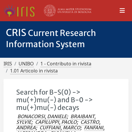
CRIS
Current Research
Information System
IRIS
UNIBO
1 - Contributo in rivista
1.01 Articolo in rivista
Search for B-S(0) ->
mu(+)mu(-) and B-0 ->
mu(+)mu(-) decays
BONACORSI, DANIELE
;
BRAIBANT,
SYLVIE
;
CAPILUPPI, PAOLO
;
CASTRO,
ANDREA
;
CUFFIANI, MARCO
;
FANFANI,