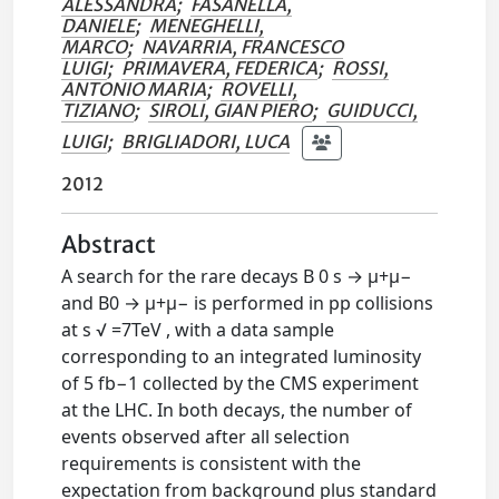
ALESSANDRA
;
FASANELLA,
DANIELE
;
MENEGHELLI,
MARCO
;
NAVARRIA, FRANCESCO
LUIGI
;
PRIMAVERA, FEDERICA
;
ROSSI,
ANTONIO MARIA
;
ROVELLI,
TIZIANO
;
SIROLI, GIAN PIERO
;
GUIDUCCI,
LUIGI
;
BRIGLIADORI, LUCA
2012
Abstract
A search for the rare decays B 0 s → μ+μ−
and B0 → μ+μ− is performed in pp collisions
at s √ =7TeV , with a data sample
corresponding to an integrated luminosity
of 5 fb−1 collected by the CMS experiment
at the LHC. In both decays, the number of
events observed after all selection
requirements is consistent with the
expectation from background plus standard