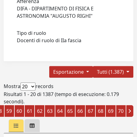
Afferenza
DIFA - DIPARTIMENTO DI FISICA E
ASTRONOMIA "AUGUSTO RIGHI"
Tipo di ruolo
Docenti di ruolo di IIa fascia
Esportazione
Tutti (1.387)
Mostra
records
Risultati 1 - 20 di 1387 (tempo di esecuzione: 0.179
secondi).
8
59
60
61
62
63
64
65
66
67
68
69
70