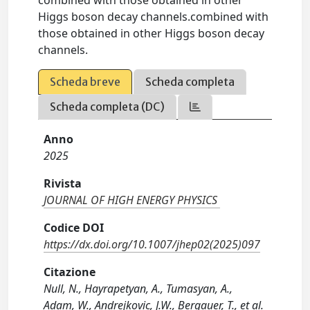
combined with those obtained in other
Higgs boson decay channels.combined with
those obtained in other Higgs boson decay
channels.
Scheda breve
Scheda completa
Scheda completa (DC)
Anno
2025
Rivista
JOURNAL OF HIGH ENERGY PHYSICS
Codice DOI
https://dx.doi.org/10.1007/jhep02(2025)097
Citazione
Null, N., Hayrapetyan, A., Tumasyan, A.,
Adam, W., Andrejkovic, J.W., Bergauer, T., et al.