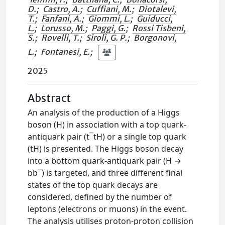
D.
;
Castro, A.
;
Cuffiani, M.
;
Diotalevi,
T.
;
Fanfani, A.
;
Giommi, L.
;
Guiducci,
L.
;
Lorusso, M.
;
Paggi, G.
;
Rossi Tisbeni,
S.
;
Rovelli, T.
;
Siroli, G. P.
;
Borgonovi,
L.
;
Fontanesi, E.
;
2025
Abstract
An analysis of the production of a Higgs
boson (H) in association with a top quark-
antiquark pair (t¯tH) or a single top quark
(tH) is presented. The Higgs boson decay
into a bottom quark-antiquark pair (H →
bb¯) is targeted, and three different final
states of the top quark decays are
considered, defined by the number of
leptons (electrons or muons) in the event.
The analysis utilises proton-proton collision