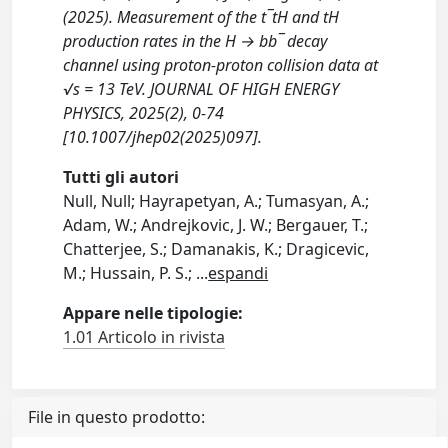
(2025). Measurement of the t¯tH and tH
production rates in the H → bb¯ decay
channel using proton-proton collision data at
√s = 13 TeV. JOURNAL OF HIGH ENERGY
PHYSICS, 2025(2), 0-74
[10.1007/jhep02(2025)097].
Tutti gli autori
Null, Null; Hayrapetyan, A.; Tumasyan, A.;
Adam, W.; Andrejkovic, J. W.; Bergauer, T.;
Chatterjee, S.; Damanakis, K.; Dragicevic,
M.; Hussain, P. S.;
...
espandi
Appare nelle tipologie:
1.01 Articolo in rivista
File in questo prodotto: