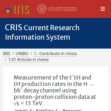
CRIS
Current Research
Information System
IRIS
UNIBO
1 - Contributo in rivista
1.01 Articolo in rivista
Measurement of the t¯tH and
tH production rates in the H →
bb¯ decay channel using
proton-proton collision data at
√s = 13 TeV
Iemmi, F.
;
Battilana, C.
;
Bonacorsi,