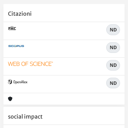
Citazioni
ND
ND
ND
ND
social impact