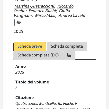
Martina Quatraccioni
;
Riccardo
Ocello
;
Federico Falchi
;
Giulia
Varignani
;
Mirco Masi
;
Andrea Cavalli
2025
Scheda breve
Scheda completa
Scheda completa (DC)
Anno
2025
Titolo del volume
/
Citazione
Quatraccioni, M., Ocello, R., Falchi, F.,