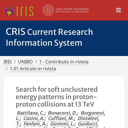
CRIS
Current Research
Information System
IRIS
UNIBO
1 - Contributo in rivista
1.01 Articolo in rivista
Search for soft unclustered
energy patterns in proton-
proton collisions at 13 TeV
Battilana, C.
;
Bonacorsi, D.
;
Borgonovi,
L.
;
Castro, A.
;
Cuffiani, M.
;
Diotalevi,
T.
;
Fanfani, A.
;
Giommi, L.
;
Guiducci,