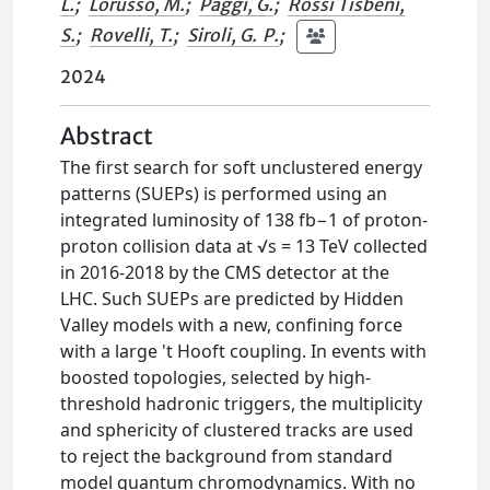
L.
;
Lorusso, M.
;
Paggi, G.
;
Rossi Tisbeni,
S.
;
Rovelli, T.
;
Siroli, G. P.
;
2024
Abstract
The first search for soft unclustered energy
patterns (SUEPs) is performed using an
integrated luminosity of 138 fb−1 of proton-
proton collision data at √s = 13 TeV collected
in 2016-2018 by the CMS detector at the
LHC. Such SUEPs are predicted by Hidden
Valley models with a new, confining force
with a large 't Hooft coupling. In events with
boosted topologies, selected by high-
threshold hadronic triggers, the multiplicity
and sphericity of clustered tracks are used
to reject the background from standard
model quantum chromodynamics. With no