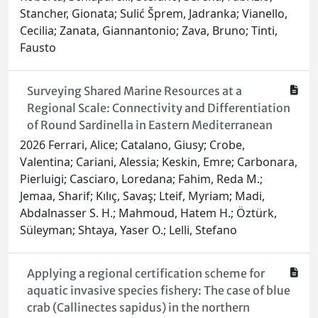
Stancher, Gionata; Sulić Šprem, Jadranka; Vianello,
Cecilia; Zanata, Giannantonio; Zava, Bruno; Tinti,
Fausto
Surveying Shared Marine Resources at a
Regional Scale: Connectivity and Differentiation
of Round Sardinella in Eastern Mediterranean
2026 Ferrari, Alice; Catalano, Giusy; Crobe,
Valentina; Cariani, Alessia; Keskin, Emre; Carbonara,
Pierluigi; Casciaro, Loredana; Fahim, Reda M.;
Jemaa, Sharif; Kılıç, Savaş; Lteif, Myriam; Madi,
Abdalnasser S. H.; Mahmoud, Hatem H.; Öztürk,
Süleyman; Shtaya, Yaser O.; Lelli, Stefano
Applying a regional certification scheme for
aquatic invasive species fishery: The case of blue
crab (Callinectes sapidus) in the northern