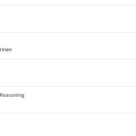
arinen
l Reasoning