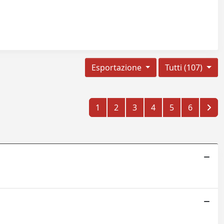
Esportazione
Tutti (107)
1
2
3
4
5
6