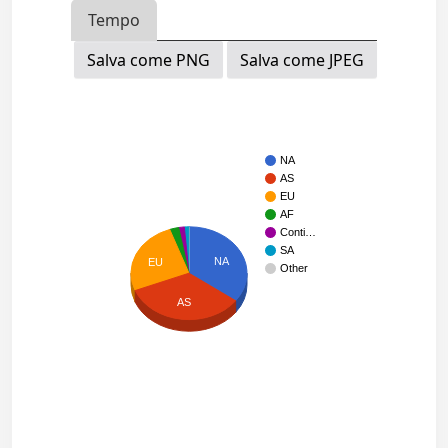
Tempo
Salva come PNG
Salva come JPEG
NA
AS
EU
AF
Conti…
SA
NA
EU
Other
AS