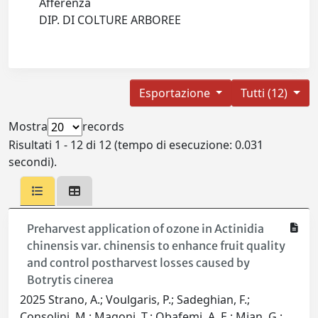
Afferenza
DIP. DI COLTURE ARBOREE
Esportazione
Tutti (12)
Mostra
records
Risultati 1 - 12 di 12 (tempo di esecuzione: 0.031
secondi).
Preharvest application of ozone in Actinidia
chinensis var. chinensis to enhance fruit quality
and control postharvest losses caused by
Botrytis cinerea
2025 Strano, A.; Voulgaris, P.; Sadeghian, F.;
Consolini, M.; Magoni, T.; Obafemi, A. E.; Mian, G.;