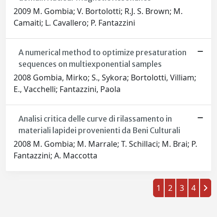
2009 M. Gombia; V. Bortolotti; R.J. S. Brown; M.
Camaiti; L. Cavallero; P. Fantazzini
A numerical method to optimize presaturation
sequences on multiexponential samples
2008 Gombia, Mirko; S., Sykora; Bortolotti, Villiam;
E., Vacchelli; Fantazzini, Paola
Analisi critica delle curve di rilassamento in
materiali lapidei provenienti da Beni Culturali
2008 M. Gombia; M. Marrale; T. Schillaci; M. Brai; P.
Fantazzini; A. Maccotta
1
2
3
4