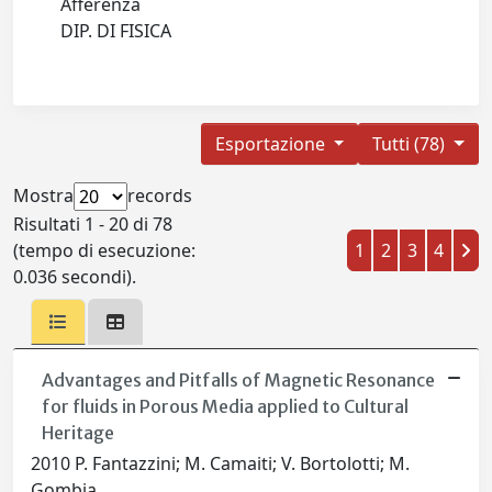
Afferenza
DIP. DI FISICA
Esportazione
Tutti (78)
Mostra
records
Risultati 1 - 20 di 78
(tempo di esecuzione:
1
2
3
4
0.036 secondi).
Advantages and Pitfalls of Magnetic Resonance
for fluids in Porous Media applied to Cultural
Heritage
2010 P. Fantazzini; M. Camaiti; V. Bortolotti; M.
Gombia