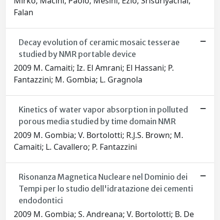
Mirko; Macini, Paolo; Mesini, Ezio; Srisuriyachai,
Falan
Decay evolution of ceramic mosaic tesserae
studied by NMR portable device
2009 M. Camaiti; Iz. El Amrani; El Hassani; P.
Fantazzini; M. Gombia; L. Gragnola
Kinetics of water vapor absorption in polluted
porous media studied by time domain NMR
2009 M. Gombia; V. Bortolotti; R.J.S. Brown; M.
Camaiti; L. Cavallero; P. Fantazzini
Risonanza Magnetica Nucleare nel Dominio dei
Tempi per lo studio dell'idratazione dei cementi
endodontici
2009 M. Gombia; S. Andreana; V. Bortolotti; B. De