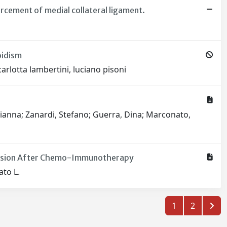
rcement of medial collateral ligament.
oidism
arlotta lambertini, luciano pisoni
, Arianna; Zanardi, Stefano; Guerra, Dina; Marconato,
mission After Chemo-Immunotherapy
ato L.
1
2