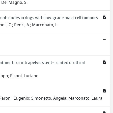
.; Del Magno, S.
 lymph nodes in dogs with low‐grade mast cell tumours
noli, C.; Renzi, A.; Marconato, L.
atment for intrapelvic stent-related urethral
ippo; Pisoni, Luciano
o; Faroni, Eugenio; Simonetto, Angela; Marconato, Laura