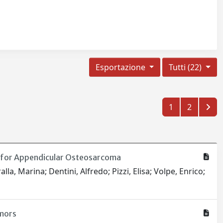
Esportazione
Tutti (22)
1
2
 for Appendicular Osteosarcoma
a, Marina; Dentini, Alfredo; Pizzi, Elisa; Volpe, Enrico;
umors