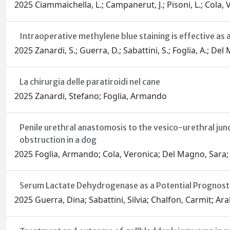
2025 Ciammaichella, L.; Campanerut, J.; Pisoni, L.; Cola, V.
Intraoperative methylene blue staining is effective as 
2025 Zanardi, S.; Guerra, D.; Sabattini, S.; Foglia, A.; Del 
La chirurgia delle paratiroidi nel cane
2025 Zanardi, Stefano; Foglia, Armando
Penile urethral anastomosis to the vesico-urethral jun
obstruction in a dog
2025 Foglia, Armando; Cola, Veronica; Del Magno, Sara; D
Serum Lactate Dehydrogenase as a Potential Prognost
2025 Guerra, Dina; Sabattini, Silvia; Chalfon, Carmit; A