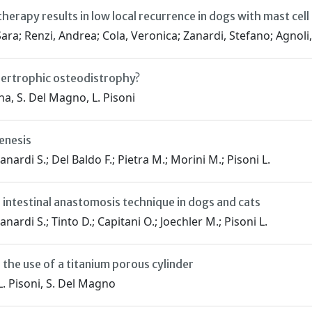
erapy results in low local recurrence in dogs with mast cel
Sara; Renzi, Andrea; Cola, Veronica; Zanardi, Stefano; Agnol
ypertrophic osteodistrophy?
na, S. Del Magno, L. Pisoni
enesis
nardi S.; Del Baldo F.; Pietra M.; Morini M.; Pisoni L.
intestinal anastomosis technique in dogs and cats
nardi S.; Tinto D.; Capitani O.; Joechler M.; Pisoni L.
the use of a titanium porous cylinder
, L. Pisoni, S. Del Magno