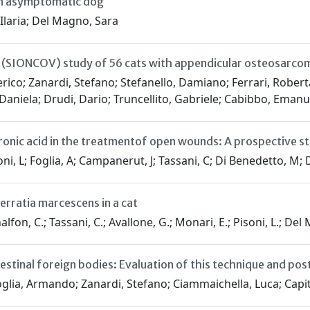
an asymptomatic dog
 Ilaria; Del Magno, Sara
gy (SIONCOV) study of 56 cats with appendicular osteosarco
ico; Zanardi, Stefano; Stefanello, Damiano; Ferrari, Robert
niela; Drudi, Dario; Truncellito, Gabriele; Cabibbo, Emanuel
ronic acid in the treatmentof open wounds: A prospective s
soni, L; Foglia, A; Campanerut, J; Tassani, C; Di Benedetto, M;
rratia marcescens in a cat
alfon, C.; Tassani, C.; Avallone, G.; Monari, E.; Pisoni, L.; Del
tinal foreign bodies: Evaluation of this technique and pos
oglia, Armando; Zanardi, Stefano; Ciammaichella, Luca; Capi