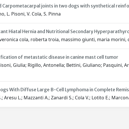
 Carpometacarpal joints in two dogs with synthetical reinfo
, L. Pisoni, V. Cola, S. Pinna
ant Hiatal Hernia and Nutritional Secondary Hyperparathyr
ronica cola, roberta troia, massimo giunti, maria morini, c
fication of metastatic disease in canine mast cell tumor
isoni, Giulia; Rigillo, Antonella; Bettini, Giuliano; Pasquini
 Dogs With Diffuse Large B-Cell Lymphoma in Complete Re
.; Aresu L.; Mazzanti A.; Zanardi S.; Cola V.; Lotito E.; Marcon