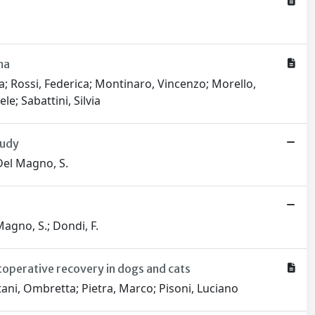
ma
a; Rossi, Federica; Montinaro, Vincenzo; Morello,
e; Sabattini, Silvia
tudy
 Del Magno, S.
 Magno, S.; Dondi, F.
toperative recovery in dogs and cats
tani, Ombretta; Pietra, Marco; Pisoni, Luciano