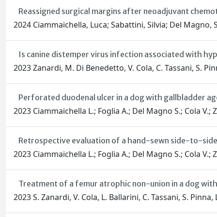
Reassigned surgical margins after neoadjuvant chemoth
2024 Ciammaichella, Luca; Sabattini, Silvia; Del Magno, 
Is canine distemper virus infection associated with h
2023 Zanardi, M. Di Benedetto, V. Cola, C. Tassani, S. Pin
Perforated duodenal ulcer in a dog with gallbladder ag
2023 Ciammaichella L.; Foglia A.; Del Magno S.; Cola V.; Za
Retrospective evaluation of a hand-sewn side-to-side 
2023 Ciammaichella L.; Foglia A.; Del Magno S.; Cola V.; Za
Treatment of a femur atrophic non-union in a dog with 
2023 S. Zanardi, V. Cola, L. Ballarini, C. Tassani, S. Pinna