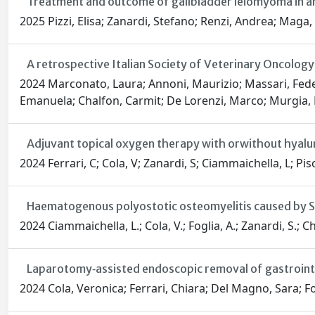
Treatment and outcome of gallbladder leiomyoma in 
2025 Pizzi, Elisa; Zanardi, Stefano; Renzi, Andrea; Maga,
A retrospective Italian Society of Veterinary Oncolo
2024 Marconato, Laura; Annoni, Maurizio; Massari, Feder
Emanuela; Chalfon, Carmit; De Lorenzi, Marco; Murgia, Da
Adjuvant topical oxygen therapy with orwithout hyalu
2024 Ferrari, C; Cola, V; Zanardi, S; Ciammaichella, L; Pi
Haematogenous polyostotic osteomyelitis caused by Se
2024 Ciammaichella, L.; Cola, V.; Foglia, A.; Zanardi, S.; Ch
Laparotomy‐assisted endoscopic removal of gastrointes
2024 Cola, Veronica; Ferrari, Chiara; Del Magno, Sara; F