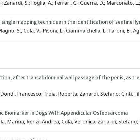
; Zanardi, S.; Foglia, A.; Ferrari, C.; Guerra, D.; Marconato, L
a single mapping technique in the identification of sentinel
Magno, S.; Cola, V.; Pisoni, L.; Ciammaichella, L.; Faroni, E.; Ag
ction, after transabdominal wall passage of the penis, as tre
ondi, Francesco; Troia, Roberta; Zanardi, Stefano; Cinti, Fil
ic Biomarker in Dogs With Appendicular Osteosarcoma
ralla, Marina; Renzi, Andrea; Cola, Veronica; Zanardi, Stefan