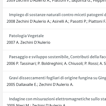
2009 Zechini D’Aulerio A.; Piattoni F.; Iaquinta G.; Filippini
Impiego di sostanze naturali contro miceti patogeni di
2008 Zechini D'Aulerio A.; Asirelli A.; Pasotti P.; Piattoni F.
Patologia Vegetale
2007 A. Zechini D'Aulerio
Paesaggio e sviluppo sostenibile, Contributi della Fac
2006 P. Tassinari; P. Boldreghini; A. Chiusoli; P. Rossi; A.
Gravi disseccamenti fogliari di origine fungina su Gin
2005 Dallavalle E.; Zechini D'Aulerio A.
Indagine con misurazioni elettromagnetiche sullo stat
2005 Nieri M.; Zechini D'Aulerio A.