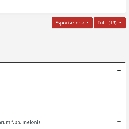
Esportazione
Tutti (19)
orum f. sp. melonis