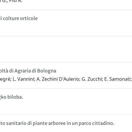
 G.; Pisi A.
 colture orticole
oltà di Agraria di Bologna
 Segré; L. Vannini; A. Zechini D'Aulerio; G. Zucchi; E. Samonati;
gko biloba.
o sanitario di piante arboree in un parco cittadino.