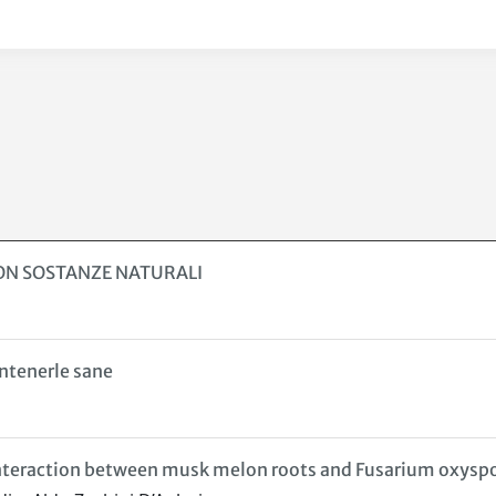
ON SOSTANZE NATURALI
antenerle sane
e interaction between musk melon roots and Fusarium oxysp