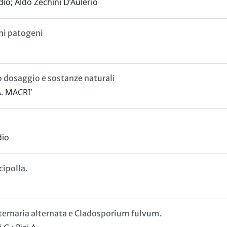
io; Aldo Zechini D’Aulerio
hi patogeni
o dosaggio e sostanze naturali
A. MACRI'
dio
cipolla.
Alternaria alternata e Cladosporium fulvum.