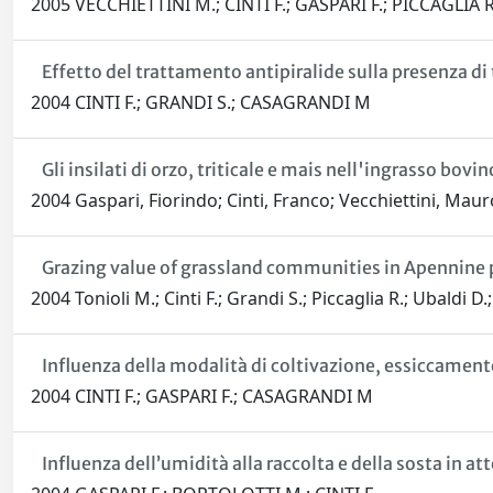
2005 VECCHIETTINI M.; CINTI F.; GASPARI F.; PICCAGLIA
Effetto del trattamento antipiralide sulla presenza di 
2004 CINTI F.; GRANDI S.; CASAGRANDI M
Gli insilati di orzo, triticale e mais nell'ingrasso bovin
2004 Gaspari, Fiorindo; Cinti, Franco; Vecchiettini, Maur
Grazing value of grassland communities in Apennine p
2004 Tonioli M.; Cinti F.; Grandi S.; Piccaglia R.; Ubaldi D
Influenza della modalità di coltivazione, essiccamento
2004 CINTI F.; GASPARI F.; CASAGRANDI M
Influenza dell’umidità alla raccolta e della sosta in 