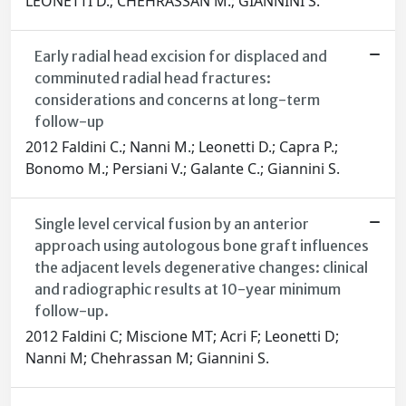
LEONETTI D.; CHEHRASSAN M.; GIANNINI S.
Early radial head excision for displaced and
comminuted radial head fractures:
considerations and concerns at long-term
follow-up
2012 Faldini C.; Nanni M.; Leonetti D.; Capra P.;
Bonomo M.; Persiani V.; Galante C.; Giannini S.
Single level cervical fusion by an anterior
approach using autologous bone graft influences
the adjacent levels degenerative changes: clinical
and radiographic results at 10-year minimum
follow-up.
2012 Faldini C; Miscione MT; Acri F; Leonetti D;
Nanni M; Chehrassan M; Giannini S.