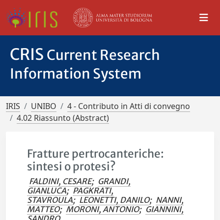
CRIS
Current Research
Information System
IRIS
UNIBO
4 - Contributo in Atti di convegno
4.02 Riassunto (Abstract)
Fratture pertrocanteriche:
sintesi o protesi?
FALDINI, CESARE
;
GRANDI,
GIANLUCA
;
PAGKRATI,
STAVROULA
;
LEONETTI, DANILO
;
NANNI,
MATTEO
;
MORONI, ANTONIO
;
GIANNINI,
SANDRO