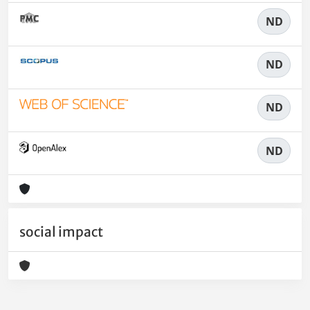
ND
ND
ND
ND
social impact