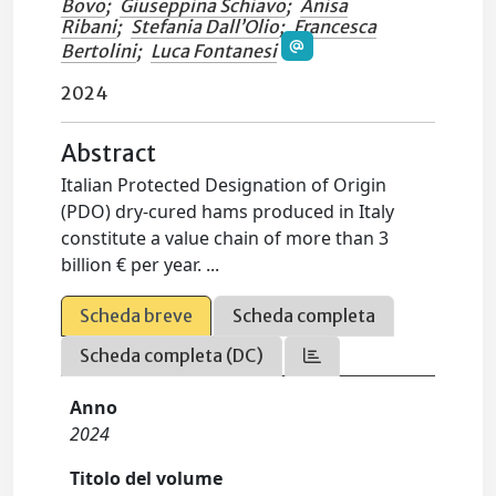
Bovo
;
Giuseppina Schiavo
;
Anisa
Ribani
;
Stefania Dall’Olio
;
Francesca
Bertolini
;
Luca Fontanesi
2024
Abstract
Italian Protected Designation of Origin
(PDO) dry-cured hams produced in Italy
constitute a value chain of more than 3
billion € per year. ...
Scheda breve
Scheda completa
Scheda completa (DC)
Anno
2024
Titolo del volume