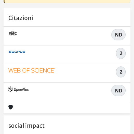
Citazioni
ND
2
2
ND
social impact