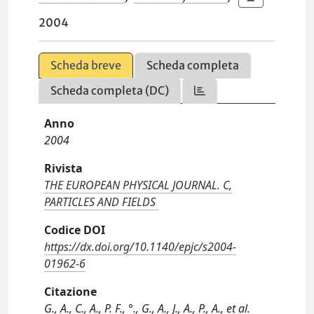
2004
Scheda breve
Scheda completa
Scheda completa (DC)
Anno
2004
Rivista
THE EUROPEAN PHYSICAL JOURNAL. C,
PARTICLES AND FIELDS
Codice DOI
https://dx.doi.org/10.1140/epjc/s2004-
01962-6
Citazione
G., A., C., A., P. F., °., G., A., J., A., P., A., et al.