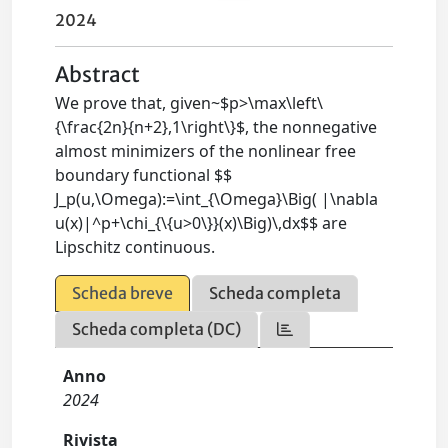
2024
Abstract
We prove that, given~$p>\max\left\
{\frac{2n}{n+2},1\right\}$, the nonnegative
almost minimizers of the nonlinear free
boundary functional $$
J_p(u,\Omega):=\int_{\Omega}\Big( |\nabla
u(x)|^p+\chi_{\{u>0\}}(x)\Big)\,dx$$ are
Lipschitz continuous.
Scheda breve
Scheda completa
Scheda completa (DC)
Anno
2024
Rivista