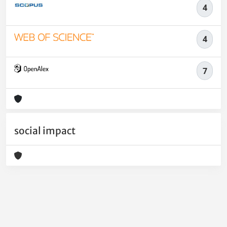
4
4
7
social impact