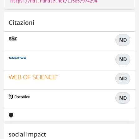
https://hdl.handle.net/11585/974294
Citazioni
ND
ND
ND
ND
social impact