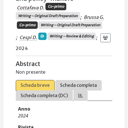
Co-primo
Cottafava D.
Writing – Original Draft Preparation
;
Brussa G.
Co-primo
Writing – Original Draft Preparation
Writing – Review & Editing
;
Cespi D.
;
2024
Abstract
Non presente
Scheda breve
Scheda completa
Scheda completa (DC)
Anno
2024
Rivista