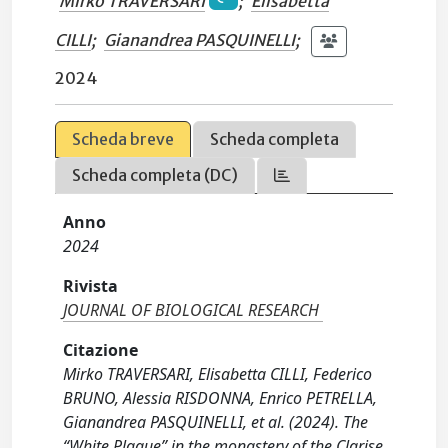
Mirko TRAVERSARI
;
Elisabetta
CILLI
;
Gianandrea PASQUINELLI
;
2024
Scheda breve
Scheda completa
Scheda completa (DC)
Anno
2024
Rivista
JOURNAL OF BIOLOGICAL RESEARCH
Citazione
Mirko TRAVERSARI, Elisabetta CILLI, Federico
BRUNO, Alessia RISDONNA, Enrico PETRELLA,
Gianandrea PASQUINELLI, et al. (2024). The
“White Plague” in the monastery of the Clarise