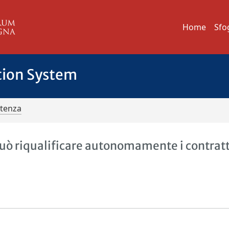
Home
Sfo
tion System
ntenza
uò riqualificare autonomamente i contratt