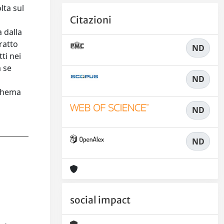
lta sul
Citazioni
 dalla
tratto
ND
ti nei
à se
ND
a
schema
ND
ND
social impact