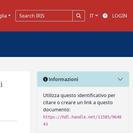
glia
IT
LOGIN
Informazioni
i
Utilizza questo identificativo per
citare o creare un link a questo
documento:
https://hdl.handle.net/11585/9648
43