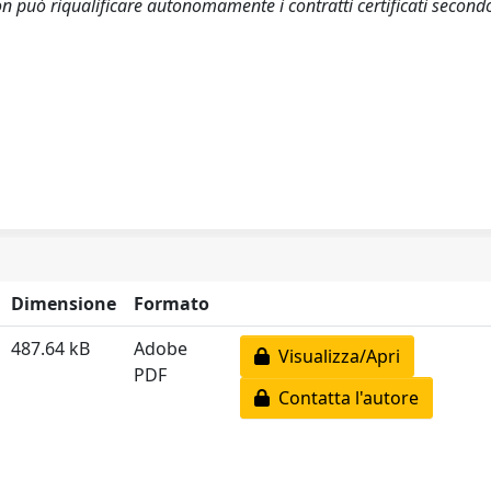
on può riqualificare autonomamente i contratti certificati second
Dimensione
Formato
487.64 kB
Adobe
Visualizza/Apri
PDF
Contatta l'autore