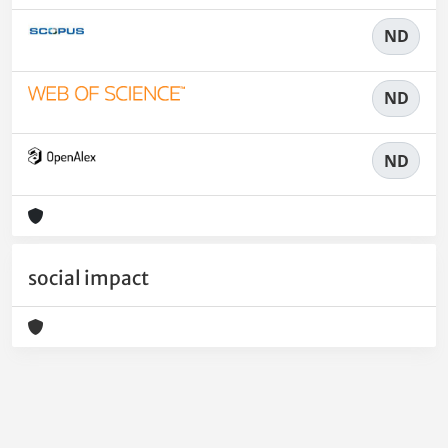
ND
ND
ND
social impact