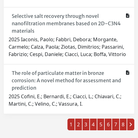
Selective salt recovery through novel
nanofiltration membranes based on 2D-C3N4
materials
2025 Iaconis, Paolo; Fabbri, Debora; Morgante,
Carmelo; Calza, Paola; Ziotas, Dimitrios; Passarini,
Fabrizio; Cespi, Daniele; Ciacci, Luca; Boffa, Vittorio
The role of particulate matter in bronze
corrosion: A novel method for assessment and
prediction
2025 Cofini, E.; Bernardi, E.; Ciacci, L.; Chiavari, C.;
Martini, C.; Velino, C.; Vassura, I.
1
2
3
4
5
6
7
8