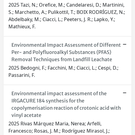
2025 Tazi, N.; Orefice, M.; Candelaresi, D.; Martinini,
S.; Marchetto, A.; Pulikottil, T.; BOIX RODRÍGUEZ, N.;
Abdelbaky, M.; Ciacci, L.; Peeters, J. R.; Lapko, Y.;
Mathieux, F.
Environmental Impact Assessment of Different
Per- and Polyfluoroalkyl Substances (PFAS)
Removal Techniques from Landfill Leachate
2025 Bedogni, F.; Facchini, M.; Ciacci, L.; Cespi, D.;
Passarini, F.
Environmental impact assessment of the
IRGACURE 184 synthesis for the
copolymerisation reaction of crotonic acid with
vinyl acetate
2025 Rivas Márquez Maria, Nerea; Arfelli,
Francesco; Rosas, J. M.; Rodríguez Mirasol, J.;