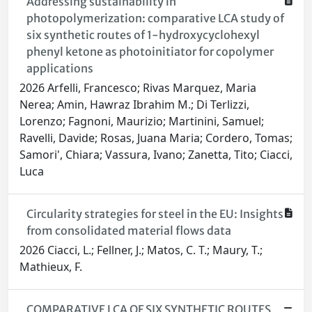
Addressing sustainability in
photopolymerization: comparative LCA study of
six synthetic routes of 1-hydroxycyclohexyl
phenyl ketone as photoinitiator for copolymer
applications
2026 Arfelli, Francesco; Rivas Marquez, Maria
Nerea; Amin, Hawraz Ibrahim M.; Di Terlizzi,
Lorenzo; Fagnoni, Maurizio; Martinini, Samuel;
Ravelli, Davide; Rosas, Juana Maria; Cordero, Tomas;
Samori', Chiara; Vassura, Ivano; Zanetta, Tito; Ciacci,
Luca
Circularity strategies for steel in the EU: Insights
from consolidated material flows data
2026 Ciacci, L.; Fellner, J.; Matos, C. T.; Maury, T.;
Mathieux, F.
COMPARATIVE LCA OF SIX SYNTHETIC ROUTES