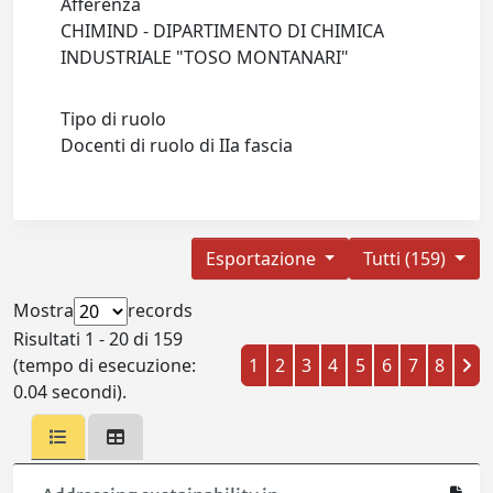
Afferenza
CHIMIND - DIPARTIMENTO DI CHIMICA
INDUSTRIALE "TOSO MONTANARI"
Tipo di ruolo
Docenti di ruolo di IIa fascia
Esportazione
Tutti (159)
Mostra
records
Risultati 1 - 20 di 159
(tempo di esecuzione:
1
2
3
4
5
6
7
8
0.04 secondi).