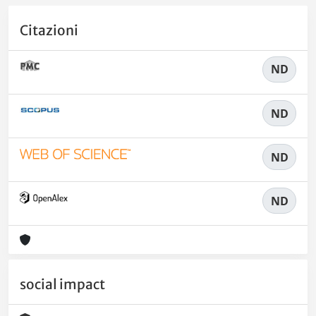
Citazioni
ND
ND
ND
ND
social impact