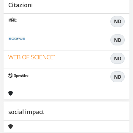
Citazioni
ND
ND
ND
ND
social impact