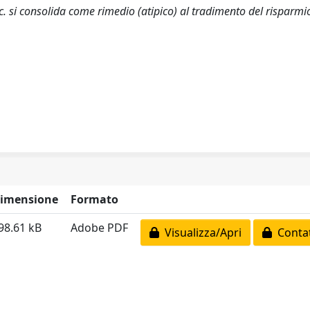
.c. si consolida come rimedio (atipico) al tradimento del risparmi
imensione
Formato
98.61 kB
Adobe PDF
Visualizza/Apri
Contat