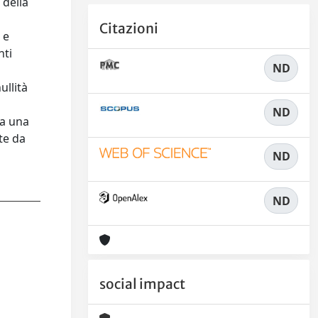
 della
Citazioni
 e
nti
ND
ullità
ND
na una
te da
ND
ND
social impact