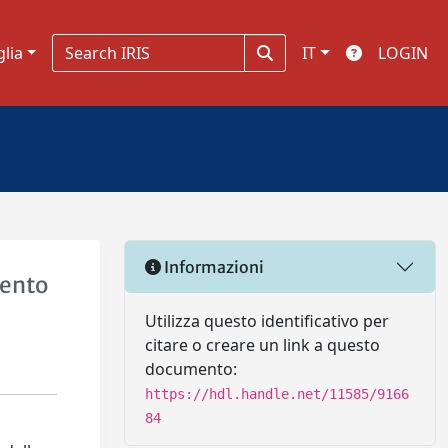
glia
IT
LOGIN
Informazioni
mento
Utilizza questo identificativo per
citare o creare un link a questo
documento:
https://hdl.handle.net/11585/9166
84