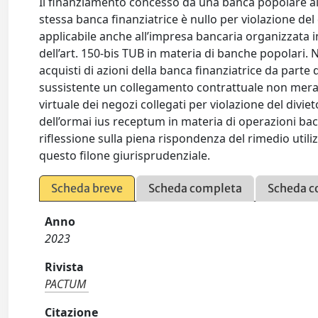
Il finanziamento concesso da una banca popolare allo 
stessa banca finanziatrice è nullo per violazione del d
applicabile anche all’impresa bancaria organizzata in 
dell’art. 150-bis TUB in materia di banche popolari. N
acquisti di azioni della banca finanziatrice da parte d
sussistente un collegamento contrattuale non meramen
virtuale dei negozi collegati per violazione del diviet
dell’ormai ius receptum in materia di operazioni ba
riflessione sulla piena rispondenza del rimedio utiliz
questo filone giurisprudenziale.
Scheda breve
Scheda completa
Scheda c
Anno
2023
Rivista
PACTUM
Citazione