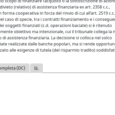
scopo di finanziare l’acquisto o la sottoscrizione di azioni
ivieto (relativo) di assistenza finanziaria ex art. 2358 c.c.,
forma cooperativa in forza del rinvio di cui all’art. 2519 c.c.
el caso di specie, tra i contratti finanziamento e i consegue
ei soggetti finanziati (c.d. operazioni baciate) si è ritenuto
te obiettivo ma intenzionale, cui il tribunale collega la n
o di assistenza finanziaria. La decisione si colloca nel solco
ciate realizzate dalle banche popolari, ma si rende opportu
zato alle esigenze di tutela (del risparmio tradito) soddisfat
ompleta (DC)