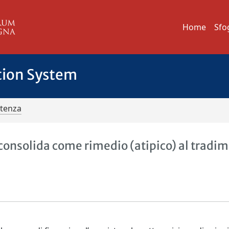
Home
Sfo
tion System
ntenza
si consolida come rimedio (atipico) al tradi