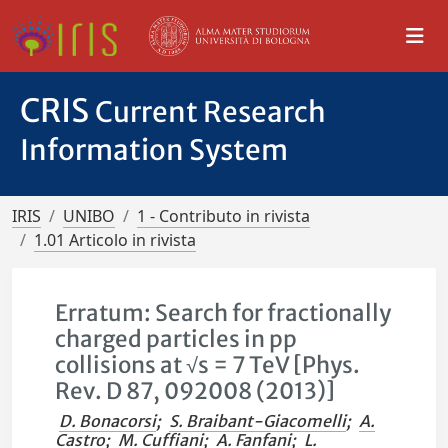
CRIS
Current Research
Information System
IRIS
UNIBO
1 - Contributo in rivista
1.01 Articolo in rivista
Erratum: Search for fractionally
charged particles in pp
collisions at √s = 7 TeV [Phys.
Rev. D 87, 092008 (2013)]
D. Bonacorsi
;
S. Braibant-Giacomelli
;
A.
Castro
;
M. Cuffiani
;
A. Fanfani
;
L.