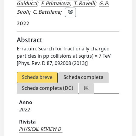
Guiducci
;
F. Primavera
;
T. Rovelli
;
G. P.
Siroli
;
C. Battilana
;
2022
Abstract
Erratum: Search for fractionally charged
particles in pp collisions at sqrt(s) = 7 TeV
[Phys. Rev. D 87, 092008 (2013)]
Scheda breve
Scheda completa
Scheda completa (DC)
Anno
2022
Rivista
PHYSICAL REVIEW D