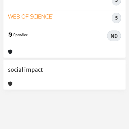
3
5
ND
social impact