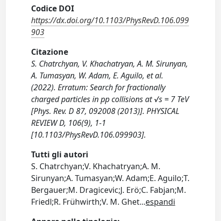
Codice DOI
https://dx.doi.org/10.1103/PhysRevD.106.099
903
Citazione
S. Chatrchyan, V. Khachatryan, A. M. Sirunyan,
A. Tumasyan, W. Adam, E. Aguilo, et al.
(2022). Erratum: Search for fractionally
charged particles in pp collisions at √s = 7 TeV
[Phys. Rev. D 87, 092008 (2013)]. PHYSICAL
REVIEW D, 106(9), 1-1
[10.1103/PhysRevD.106.099903].
Tutti gli autori
S. Chatrchyan;V. Khachatryan;A. M.
Sirunyan;A. Tumasyan;W. Adam;E. Aguilo;T.
Bergauer;M. Dragicevic;J. Erö;C. Fabjan;M.
Friedl;R. Frühwirth;V. M. Ghet
...
espandi