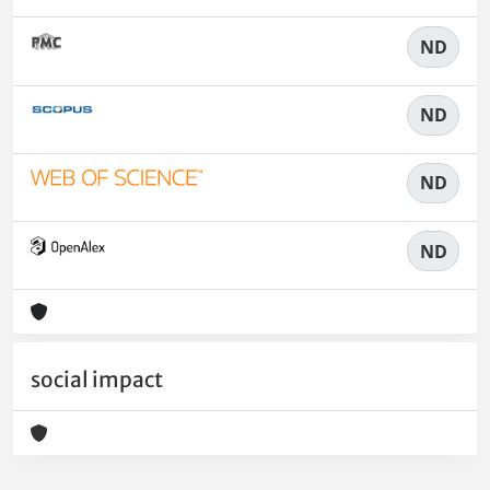
ND
ND
ND
ND
social impact