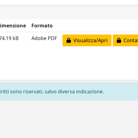
imensione
Formato
74.19 kB
Adobe PDF
Visualizza/Apri
Contat
ritti sono riservati, salvo diversa indicazione.