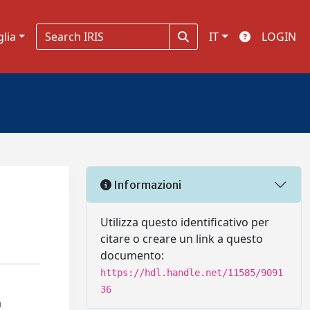
glia
IT
LOGIN
Informazioni
Utilizza questo identificativo per
citare o creare un link a questo
documento:
https://hdl.handle.net/11585/9091
36
a