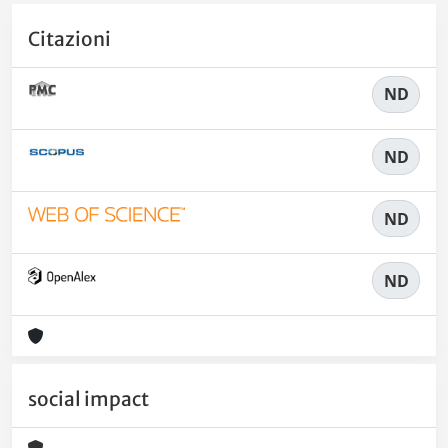
Citazioni
ND
ND
ND
ND
social impact