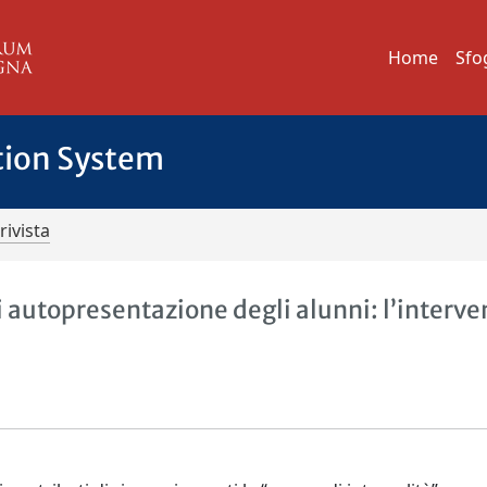
Home
Sfo
tion System
rivista
di autopresentazione degli alunni: l’interve