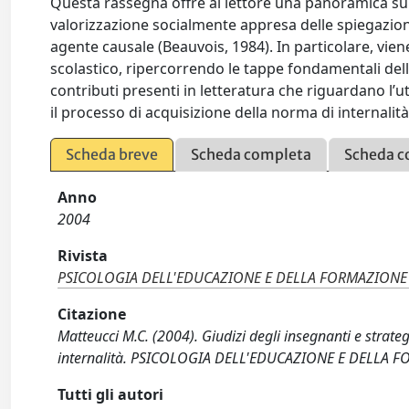
Questa rassegna offre al lettore una panoramica sui c
valorizzazione socialmente appresa delle spiegazioni
agente causale (Beauvois, 1984). In particolare, vi
scolastico, ripercorrendo le tappe fondamentali dell
contributi presenti in letteratura che riguardano l’u
il processo di acquisizione della norma di internalità
Scheda breve
Scheda completa
Scheda c
Anno
2004
Rivista
PSICOLOGIA DELL'EDUCAZIONE E DELLA FORMAZIONE
Citazione
Matteucci M.C. (2004). Giudizi degli insegnanti e strate
internalità. PSICOLOGIA DELL'EDUCAZIONE E DELLA F
Tutti gli autori