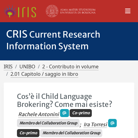
CRIS
Current Research
Information System
IRIS
UNIBO
2 - Contributo in volume
2.01 Capitolo / saggio in libro
Cos’è il Child Language
Brokering? Come mai esiste?
Co-primo
Rachele Antonini
Membro del Collaboration Group
;
Ira Torresi
Co-primo
Membro del Collaboration Group