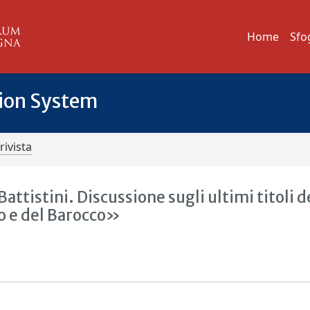
Home
Sfo
tion System
rivista
ttistini. Discussione sugli ultimi titoli d
o e del Barocco»