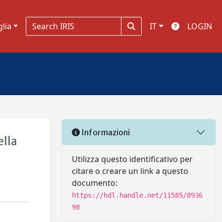
glia
IT
LOGIN
Informazioni
ella
Utilizza questo identificativo per
citare o creare un link a questo
documento:
https://hdl.handle.net/11585/8936
98