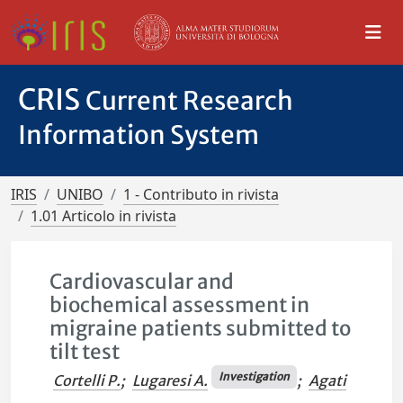
CRIS
Current Research
Information System
IRIS
UNIBO
1 - Contributo in rivista
1.01 Articolo in rivista
Cardiovascular and
biochemical assessment in
migraine patients submitted to
tilt test
Investigation
Cortelli P.
;
Lugaresi A.
;
Agati