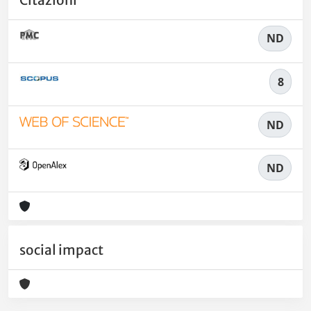
ND
8
ND
ND
social impact