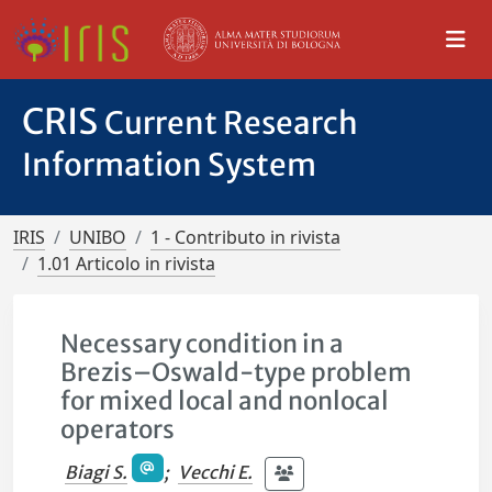
CRIS
Current Research
Information System
IRIS
UNIBO
1 - Contributo in rivista
1.01 Articolo in rivista
Necessary condition in a
Brezis–Oswald-type problem
for mixed local and nonlocal
operators
Biagi S.
;
Vecchi E.