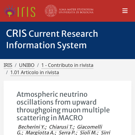
CRIS
Current Research
Information System
IRIS
UNIBO
1 - Contributo in rivista
1.01 Articolo in rivista
Atmospheric neutrino
oscillations from upward
throughgoing muon multiple
scattering in MACRO
Becherini Y.
;
Chiarusi T.
;
Giacomelli
G.
;
Margiotta A.
;
Serra P.
;
Sioli M.
;
Sirri