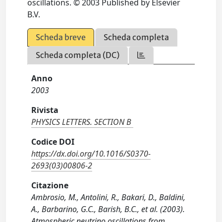
oscillations. © 2003 Published by Elsevier
B.V.
Scheda breve
Scheda completa
Scheda completa (DC)
Anno
2003
Rivista
PHYSICS LETTERS. SECTION B
Codice DOI
https://dx.doi.org/10.1016/S0370-
2693(03)00806-2
Citazione
Ambrosio, M., Antolini, R., Bakari, D., Baldini,
A., Barbarino, G.C., Barish, B.C., et al. (2003).
Atmospheric neutrino oscillations from