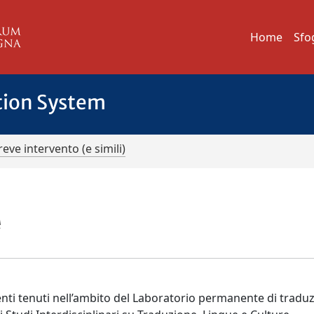
Home
Sfo
tion System
reve intervento (e simili)
A
venti tenuti nell’ambito del Laboratorio permanente di tradu