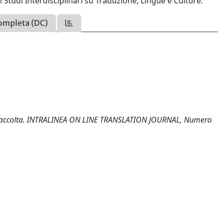
di Studi Interdisciplinari su Traduzione, Lingue e Culture.
ompleta (DC)
a raccolta. INTRALINEA ON LINE TRANSLATION JOURNAL, Numero