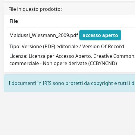
File in questo prodotto:
File
Maldussi_Wiesmann_2009.pdf
accesso aperto
Tipo: Versione (PDF) editoriale / Version Of Record
Licenza: Licenza per Accesso Aperto. Creative Commons
commerciale - Non opere derivate (CCBYNCND)
I documenti in IRIS sono protetti da copyright e tutti i di
Powered by
IRIS
-
about IRIS
-
Utilizzo dei cookie
-