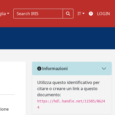
glia
IT
LOGIN
Informazioni
Utilizza questo identificativo per
citare o creare un link a questo
documento:
https://hdl.handle.net/11585/8624
4
zione