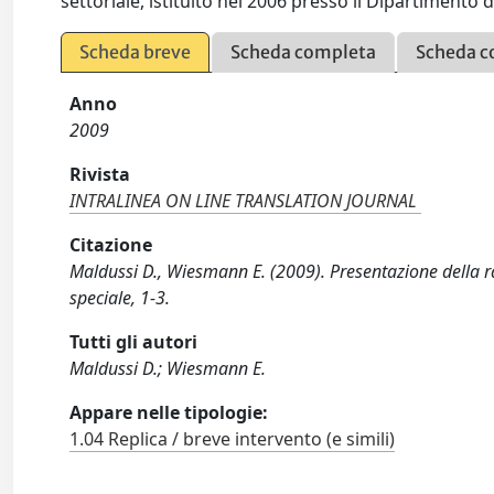
settoriale, istituito nel 2006 presso il Dipartimento 
Scheda breve
Scheda completa
Scheda c
Anno
2009
Rivista
INTRALINEA ON LINE TRANSLATION JOURNAL
Citazione
Maldussi D., Wiesmann E. (2009). Presentazione dell
speciale, 1-3.
Tutti gli autori
Maldussi D.; Wiesmann E.
Appare nelle tipologie:
1.04 Replica / breve intervento (e simili)