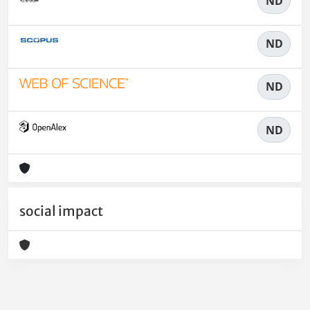
ND
ND
ND
ND
social impact