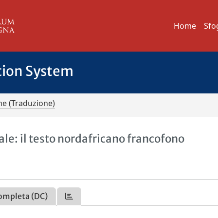
Home
Sfo
tion System
me (Traduzione)
le: il testo nordafricano francofono
ompleta (DC)