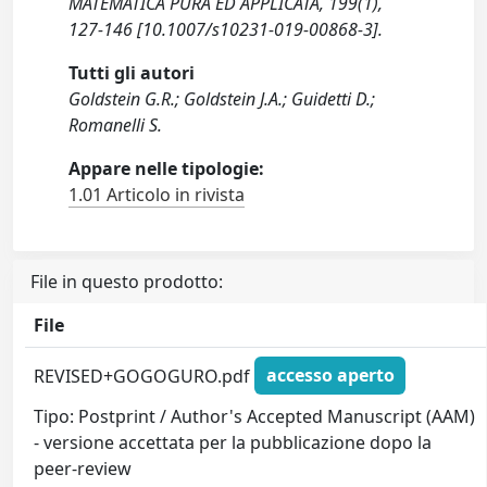
MATEMATICA PURA ED APPLICATA, 199(1),
127-146 [10.1007/s10231-019-00868-3].
Tutti gli autori
Goldstein G.R.; Goldstein J.A.; Guidetti D.;
Romanelli S.
Appare nelle tipologie:
1.01 Articolo in rivista
File in questo prodotto:
File
REVISED+GOGOGURO.pdf
accesso aperto
Tipo: Postprint / Author's Accepted Manuscript (AAM)
- versione accettata per la pubblicazione dopo la
peer-review